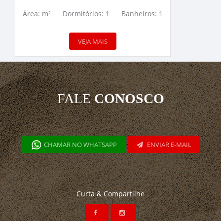
Área: m²
Dormitórios: 1
Banheiros: 1
VEJA MAIS
FALE
CONOSCO
CHAMAR NO WHATSAPP
ENVIAR E-MAIL
Curta & Compartilhe